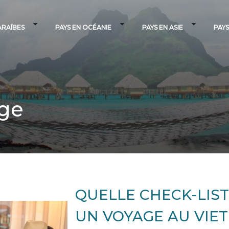
ARAÏBES
PAYS EN OCÉANIE
PAYS EN ASIE
PAYS
age
QUELLE CHECK-LIS
UN VOYAGE AU VIE